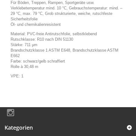
Für Böden, Treppen, Rampen, Sportgeräte usw.
Verklebetemperatur mind. 10 °C, Gebrauchstemperatur: mind. –
29 °C, max. 79 °C, Grob strukturierte, weiche, rutschfeste
Sicherheitsfolie
Öl- und chemikalienresistent
Material: PVC-freie Antirutschfolie, selbstklebend
Rutschklasse: R10 nach DIN 51130
Stärke: 711 µm
Brandschutzklasse 1 ASTM E648, Brandschutzklasse ASTM
E662
Farbe: schwarz/gelb schraffiert
Rolle à 30,48 m
VPE: 1
Kategorien