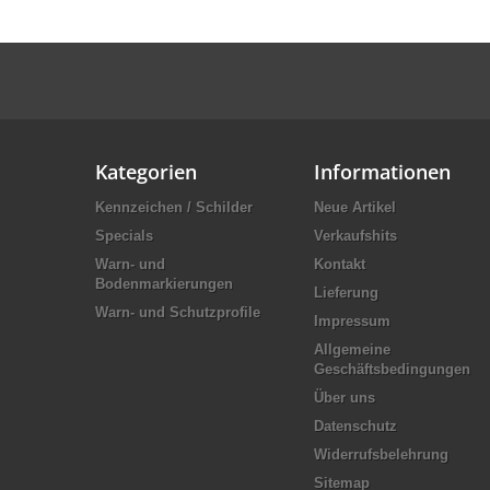
Kategorien
Informationen
Kennzeichen / Schilder
Neue Artikel
Specials
Verkaufshits
Warn- und
Kontakt
Bodenmarkierungen
Lieferung
Warn- und Schutzprofile
Impressum
Allgemeine
Geschäftsbedingungen
Über uns
Datenschutz
Widerrufsbelehrung
Sitemap